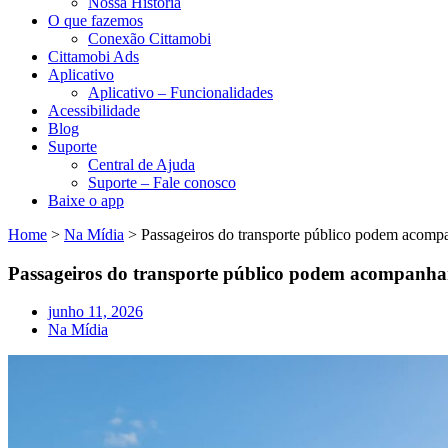
Nossa História
O que fazemos
Conexão Cittamobi
Cittamobi Ads
Aplicativo
Aplicativo – Funcionalidades
Acessibilidade
Blog
Suporte
Central de Ajuda
Suporte – Fale conosco
Baixe o app
Home
>
Na Mídia
>
Passageiros do transporte público podem acompan
Passageiros do transporte público podem acompanhar 
junho 11, 2026
Na Mídia