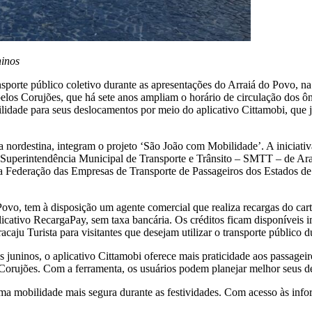
ninos
porte público coletivo durante as apresentações do Arraiá do Povo, na 
pelos Corujões, que há sete anos ampliam o horário de circulação dos ô
dade para seus deslocamentos por meio do aplicativo Cittamobi, que já 
ura nordestina, integram o projeto ‘São João com Mobilidade’. A iniciat
 Superintendência Municipal de Transporte e Trânsito – SMTT – de Ara
 da Federação das Empresas de Transporte de Passageiros dos Estados de
Povo, tem à disposição um agente comercial que realiza recargas do ca
aplicativo RecargaPay, sem taxa bancária. Os créditos ficam disponíveis
caju Turista para visitantes que desejam utilizar o transporte público 
s juninos, o aplicativo Cittamobi oferece mais praticidade aos passagei
 os Corujões. Com a ferramenta, os usuários podem planejar melhor seus d
a mobilidade mais segura durante as festividades. Com acesso às infor