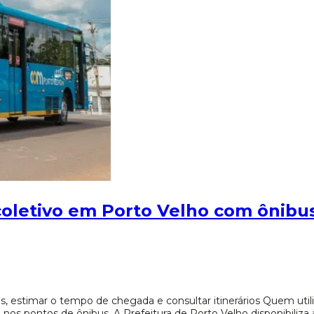
coletivo em Porto Velho com ônib
s, estimar o tempo de chegada e consultar itinerários Quem utili
nos pontos de ônibus. A Prefeitura de Porto Velho disponibiliz