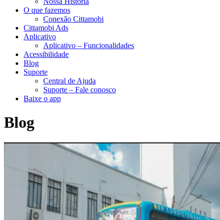
Nossa História
O que fazemos
Conexão Cittamobi
Cittamobi Ads
Aplicativo
Aplicativo – Funcionalidades
Acessibilidade
Blog
Suporte
Central de Ajuda
Suporte – Fale conosco
Baixe o app
Blog