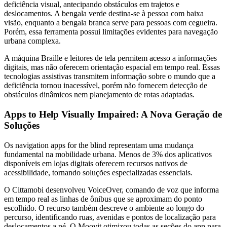
deficiência visual, antecipando obstáculos em trajetos e
deslocamentos. A bengala verde destina-se à pessoa com baixa
visão, enquanto a bengala branca serve para pessoas com cegueira.
Porém, essa ferramenta possui limitações evidentes para navegação
urbana complexa.
A máquina Braille e leitores de tela permitem acesso a informações
digitais, mas não oferecem orientação espacial em tempo real. Essas
tecnologias assistivas transmitem informação sobre o mundo que a
deficiência tornou inacessível, porém não fornecem detecção de
obstáculos dinâmicos nem planejamento de rotas adaptadas.
Apps to Help Visually Impaired: A Nova Geração de
Soluções
Os navigation apps for the blind representam uma mudança
fundamental na mobilidade urbana. Menos de 3% dos aplicativos
disponíveis em lojas digitais oferecem recursos nativos de
acessibilidade, tornando soluções especializadas essenciais.
O Cittamobi desenvolveu VoiceOver, comando de voz que informa
em tempo real as linhas de ônibus que se aproximam do ponto
escolhido. O recurso também descreve o ambiente ao longo do
percurso, identificando ruas, avenidas e pontos de localização para
deslocamentos a pé. O Moovit otimizou todas as seções do app para