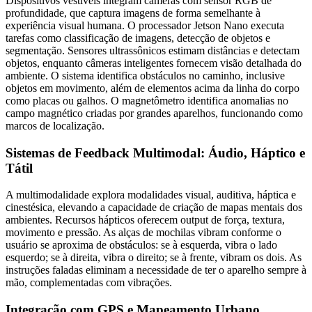
Dispositivos vestíveis integram câmeras com sensor RGB de
profundidade, que captura imagens de forma semelhante à
experiência visual humana. O processador Jetson Nano executa
tarefas como classificação de imagens, detecção de objetos e
segmentação. Sensores ultrassônicos estimam distâncias e detectam
objetos, enquanto câmeras inteligentes fornecem visão detalhada do
ambiente. O sistema identifica obstáculos no caminho, inclusive
objetos em movimento, além de elementos acima da linha do corpo
como placas ou galhos. O magnetômetro identifica anomalias no
campo magnético criadas por grandes aparelhos, funcionando como
marcos de localização.
Sistemas de Feedback Multimodal: Áudio, Háptico e
Tátil
A multimodalidade explora modalidades visual, auditiva, háptica e
cinestésica, elevando a capacidade de criação de mapas mentais dos
ambientes. Recursos hápticos oferecem output de força, textura,
movimento e pressão. As alças de mochilas vibram conforme o
usuário se aproxima de obstáculos: se à esquerda, vibra o lado
esquerdo; se à direita, vibra o direito; se à frente, vibram os dois. As
instruções faladas eliminam a necessidade de ter o aparelho sempre à
mão, complementadas com vibrações.
Integração com GPS e Mapeamento Urbano