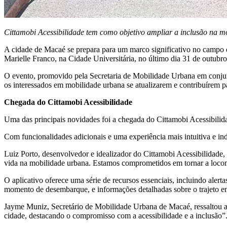
Cittamobi Acessibilidade tem como objetivo ampliar a inclusão na m
A cidade de Macaé se prepara para um marco significativo no campo 
Marielle Franco, na Cidade Universitária, no último dia 31 de outubro
O evento, promovido pela Secretaria de Mobilidade Urbana em conjun
os interessados em mobilidade urbana se atualizarem e contribuírem pa
Chegada do Cittamobi Acessibilidade
Uma das principais novidades foi a chegada do Cittamobi Acessibilida
Com funcionalidades adicionais e uma experiência mais intuitiva e in
Luiz Porto, desenvolvedor e idealizador do Cittamobi Acessibilidade, 
vida na mobilidade urbana. Estamos comprometidos em tornar a locomo
O aplicativo oferece uma série de recursos essenciais, incluindo aler
momento de desembarque, e informações detalhadas sobre o trajeto e
Jayme Muniz, Secretário de Mobilidade Urbana de Macaé, ressaltou a 
cidade, destacando o compromisso com a acessibilidade e a inclusão”