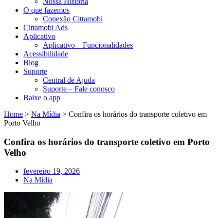
Nossa História
O que fazemos
Conexão Cittamobi
Cittamobi Ads
Aplicativo
Aplicativo – Funcionalidades
Acessibilidade
Blog
Suporte
Central de Ajuda
Suporte – Fale conosco
Baixe o app
Home
>
Na Mídia
>
Confira os horários do transporte coletivo em
Porto Velho
Confira os horários do transporte coletivo em Porto
Velho
fevereiro 19, 2026
Na Mídia