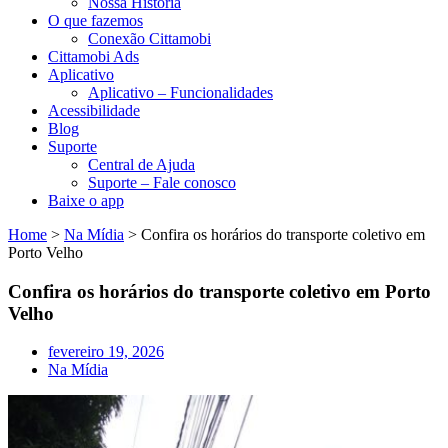
Nossa História
O que fazemos
Conexão Cittamobi
Cittamobi Ads
Aplicativo
Aplicativo – Funcionalidades
Acessibilidade
Blog
Suporte
Central de Ajuda
Suporte – Fale conosco
Baixe o app
Home
>
Na Mídia
>
Confira os horários do transporte coletivo em
Porto Velho
Confira os horários do transporte coletivo em Porto
Velho
fevereiro 19, 2026
Na Mídia