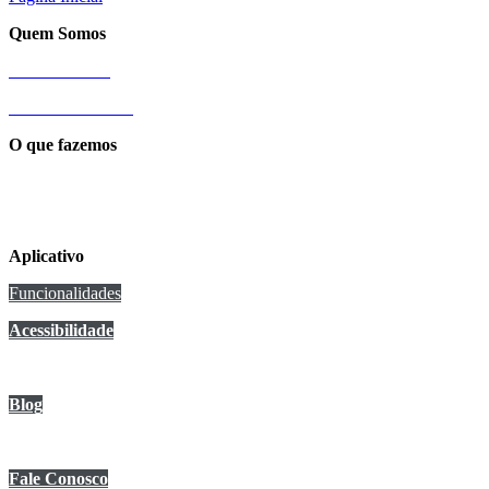
Quem Somos
Nossa História
Sobre a Cittamobi
O que fazemos
Conexão Cittamobi
Aplicativo
Funcionalidades
Acessibilidade
Anuncie no app
Blog
Central de Ajuda
Fale Conosco