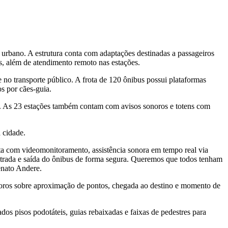
urbano. A estrutura conta com adaptações destinadas a passageiros
is, além de atendimento remoto nas estações.
e no transporte público. A frota de 120 ônibus possui plataformas
os por cães-guia.
el. As 23 estações também contam com avisos sonoros e totens com
 cidade.
ta com videomonitoramento, assistência sonora em tempo real via
 entrada e saída do ônibus de forma segura. Queremos que todos tenham
enato Andere.
onoros sobre aproximação de pontos, chegada ao destino e momento de
os pisos podotáteis, guias rebaixadas e faixas de pedestres para