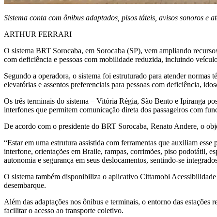
Sistema conta com ônibus adaptados, pisos táteis, avisos sonoros e 
ARTHUR FERRARI
O sistema BRT Sorocaba, em Sorocaba (SP), vem ampliando recursos vo
com deficiência e pessoas com mobilidade reduzida, incluindo veículos
Segundo a operadora, o sistema foi estruturado para atender normas téc
elevatórias e assentos preferenciais para pessoas com deficiência, id
Os três terminais do sistema – Vitória Régia, São Bento e Ipiranga 
interfones que permitem comunicação direta dos passageiros com func
De acordo com o presidente do BRT Sorocaba, Renato Andere, o objet
“Estar em uma estrutura assistida com ferramentas que auxiliam esse
interfone, orientações em Braile, rampas, corrimões, piso podotátil, 
autonomia e segurança em seus deslocamentos, sentindo-se integrados
O sistema também disponibiliza o aplicativo Cittamobi Acessibilidad
desembarque.
Além das adaptações nos ônibus e terminais, o entorno das estações r
facilitar o acesso ao transporte coletivo.