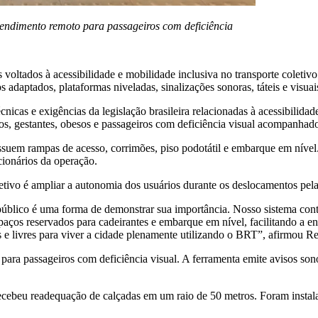
atendimento remoto para passageiros com deficiência
ltados à acessibilidade e mobilidade inclusiva no transporte coletivo 
 adaptados, plataformas niveladas, sinalizações sonoras, táteis e visua
nicas e exigências da legislação brasileira relacionadas à acessibilidad
osos, gestantes, obesos e passageiros com deficiência visual acompanhad
possuem rampas de acesso, corrimões, piso podotátil e embarque em nív
ionários da operação.
ivo é ampliar a autonomia dos usuários durante os deslocamentos pela
 público é uma forma de demonstrar sua importância. Nosso sistema con
espaços reservados para cadeirantes e embarque em nível, facilitando a
 e livres para viver a cidade plenamente utilizando o BRT”, afirmou R
e para passageiros com deficiência visual. A ferramenta emite avisos s
ecebeu readequação de calçadas em um raio de 50 metros. Foram instalad