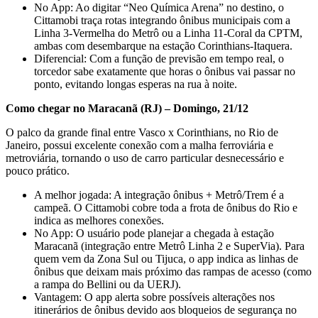
No App: Ao digitar “Neo Química Arena” no destino, o
Cittamobi traça rotas integrando ônibus municipais com a
Linha 3-Vermelha do Metrô ou a Linha 11-Coral da CPTM,
ambas com desembarque na estação Corinthians-Itaquera.
Diferencial: Com a função de previsão em tempo real, o
torcedor sabe exatamente que horas o ônibus vai passar no
ponto, evitando longas esperas na rua à noite.
Como chegar no Maracanã (RJ) – Domingo, 21/12
O palco da grande final entre Vasco x Corinthians, no Rio de
Janeiro, possui excelente conexão com a malha ferroviária e
metroviária, tornando o uso de carro particular desnecessário e
pouco prático.
A melhor jogada: A integração ônibus + Metrô/Trem é a
campeã. O Cittamobi cobre toda a frota de ônibus do Rio e
indica as melhores conexões.
No App: O usuário pode planejar a chegada à estação
Maracanã (integração entre Metrô Linha 2 e SuperVia). Para
quem vem da Zona Sul ou Tijuca, o app indica as linhas de
ônibus que deixam mais próximo das rampas de acesso (como
a rampa do Bellini ou da UERJ).
Vantagem: O app alerta sobre possíveis alterações nos
itinerários de ônibus devido aos bloqueios de segurança no