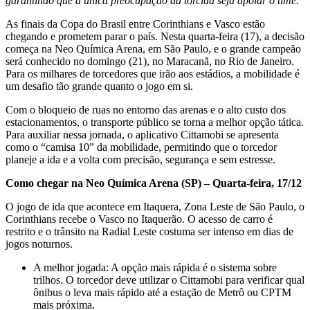
garantindo que a única preocupação da torcida seja apoiar o time.
As finais da Copa do Brasil entre Corinthians e Vasco estão
chegando e prometem parar o país. Nesta quarta-feira (17), a decisão
começa na Neo Química Arena, em São Paulo, e o grande campeão
será conhecido no domingo (21), no Maracanã, no Rio de Janeiro.
Para os milhares de torcedores que irão aos estádios, a mobilidade é
um desafio tão grande quanto o jogo em si.
Com o bloqueio de ruas no entorno das arenas e o alto custo dos
estacionamentos, o transporte público se torna a melhor opção tática.
Para auxiliar nessa jornada, o aplicativo Cittamobi se apresenta
como o “camisa 10” da mobilidade, permitindo que o torcedor
planeje a ida e a volta com precisão, segurança e sem estresse.
Como chegar na Neo Química Arena (SP) – Quarta-feira, 17/12
O jogo de ida que acontece em Itaquera, Zona Leste de São Paulo, o
Corinthians recebe o Vasco no Itaquerão. O acesso de carro é
restrito e o trânsito na Radial Leste costuma ser intenso em dias de
jogos noturnos.
A melhor jogada: A opção mais rápida é o sistema sobre
trilhos. O torcedor deve utilizar o Cittamobi para verificar qual
ônibus o leva mais rápido até a estação de Metrô ou CPTM
mais próxima.