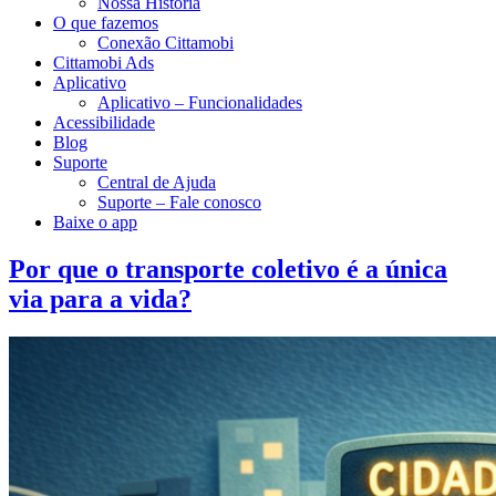
Nossa História
O que fazemos
Conexão Cittamobi
Cittamobi Ads
Aplicativo
Aplicativo – Funcionalidades
Acessibilidade
Blog
Suporte
Central de Ajuda
Suporte – Fale conosco
Baixe o app
Por que o transporte coletivo é a única
via para a vida?