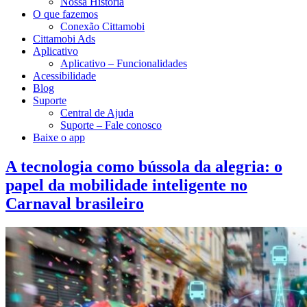
Nossa História
O que fazemos
Conexão Cittamobi
Cittamobi Ads
Aplicativo
Aplicativo – Funcionalidades
Acessibilidade
Blog
Suporte
Central de Ajuda
Suporte – Fale conosco
Baixe o app
A tecnologia como bússola da alegria: o
papel da mobilidade inteligente no
Carnaval brasileiro