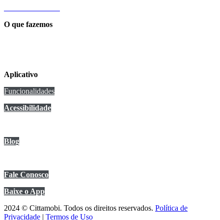
Sobre a Cittamobi
O que fazemos
Conexão Cittamobi
Aplicativo
Funcionalidades
Acessibilidade
Anuncie no app
Blog
Central de Ajuda
Fale Conosco
Baixe o App
2024 © Cittamobi. Todos os direitos reservados.
Política de
Privacidade
|
Termos de Uso