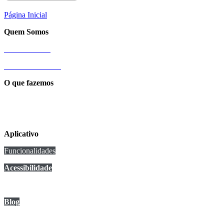
Página Inicial
Quem Somos
Nossa História
Sobre a Cittamobi
O que fazemos
Conexão Cittamobi
Aplicativo
Funcionalidades
Acessibilidade
Anuncie no app
Blog
Central de Ajuda