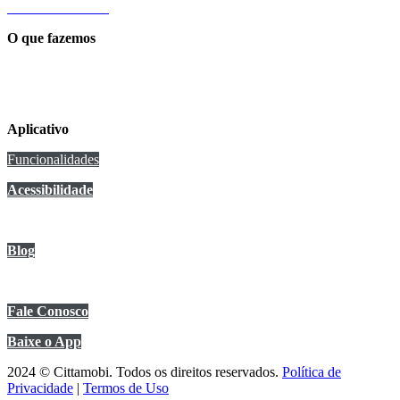
Sobre a Cittamobi
O que fazemos
Conexão Cittamobi
Aplicativo
Funcionalidades
Acessibilidade
Anuncie no app
Blog
Central de Ajuda
Fale Conosco
Baixe o App
2024 © Cittamobi. Todos os direitos reservados.
Política de
Privacidade
|
Termos de Uso